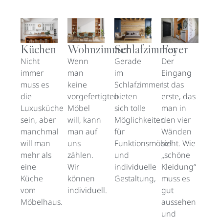
Foyer
Küchen
Wohnzimmer
Schlafzimmer
Der
Nicht
Wenn
Gerade
Eingang
immer
man
im
ist das
muss es
keine
Schlafzimmer
erste, das
die
vorgefertigten
bieten
man in
Luxusküche
Möbel
sich tolle
den vier
sein, aber
will, kann
Möglichkeiten
Wänden
manchmal
man auf
für
sieht. Wie
will man
uns
Funktionsmöbel
„schöne
mehr als
zählen.
und
Kleidung“
eine
Wir
individuelle
muss es
Küche
können
Gestaltung,
gut
vom
individuell.
aussehen
Möbelhaus.
und