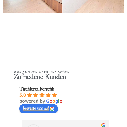
WAS KUNDEN ÜBER UNS SAGEN
Zufriedene Kunden
Tischlerei Ferschli
5.0
powered by
G
o
o
g
l
e
bewerte uns auf