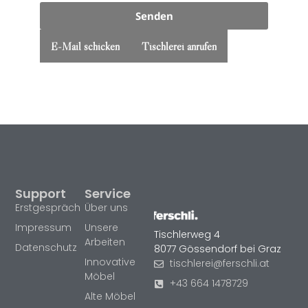
Senden
E-Mail schicken
Tischlerei anrufen
Support
Service
Erstgespräch
Über uns
Impressum
Unsere
Tischlerweg 4
Arbeiten
Datenschutz
8077 Gössendorf bei Graz
Innovative
tischlerei@ferschli.at
Möbel
+43 664 1478729
Alte Möbel